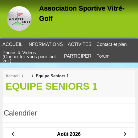
Panneau de gestion des cookies
Association Sportive Vitré-
Golf
ACCUEIL
INFORMATIONS
ACTIVITES
Contact et plan
Photos & Vidéos
PARTICIPER
Forum
(Connectez vous pour tout
voir)
Accueil
Equipe Seniors 1
EQUIPE SENIORS 1
Calendrier
Août 2026