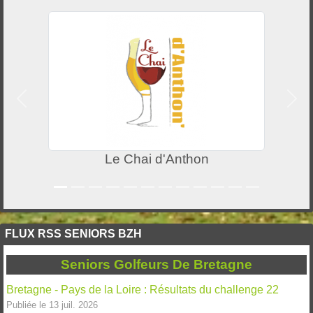
Précedent
Suiv
Le Chai d'Anthon
FLUX RSS SENIORS BZH
Seniors Golfeurs De Bretagne
Bretagne - Pays de la Loire : Résultats du challenge 22
Publiée le 13 juil. 2026