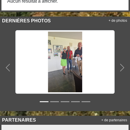
Aucun résultat à afficher.
DERNIÈRES PHOTOS
+ de photos
Précedent
Sui
PARTENAIRES
+ de partenaires