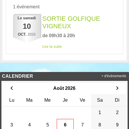
1 événement
SORTIE GOLFIQUE
Le
samedi
10
VIGNEUX
OCT.
2026
de 09h30 à 20h
Lire la suite
CALENDRIER
+ d'évènements
Août 2026
Lu
Ma
Me
Je
Ve
Sa
Di
1
2
3
4
5
6
7
8
9