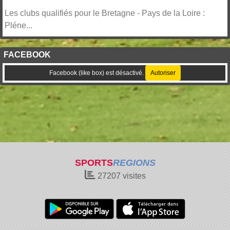
Les clubs qualifiés pour le Bretagne - Pays de la Loire :
Pléne...
FACEBOOK
Facebook (like box) est désactivé.
Autoriser
SPORTS
REGIONS
27207
visites