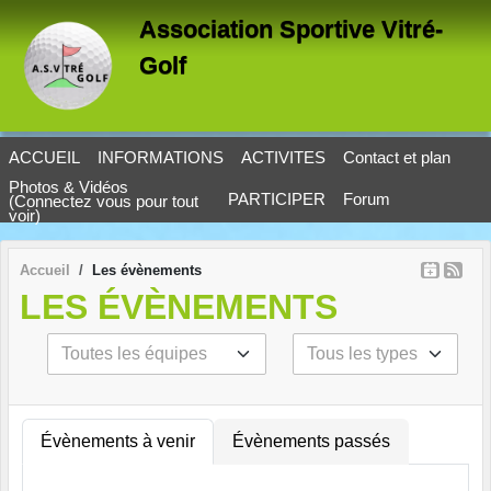
Panneau de gestion des cookies
Association Sportive Vitré-
Golf
ACCUEIL
INFORMATIONS
ACTIVITES
Contact et plan
Photos & Vidéos
PARTICIPER
Forum
(Connectez vous pour tout
voir)
Accueil
Les évènements
LES ÉVÈNEMENTS
Évènements à venir
Évènements passés