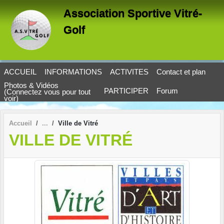
Panneau de gestion des cookies
Association Sportive Vitré-
Golf
ACCUEIL
INFORMATIONS
ACTIVITES
Contact et plan
Photos & Vidéos
PARTICIPER
Forum
(Connectez vous pour tout
voir)
Accueil
Ville de Vitré
VILLE DE VITRÉ