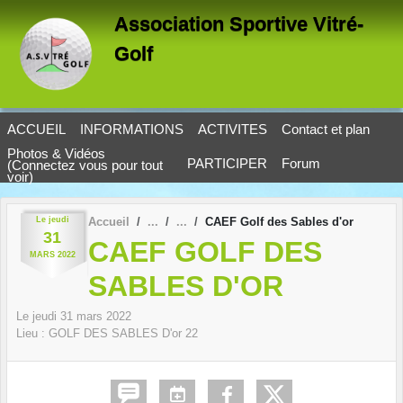
Panneau de gestion des cookies
Association Sportive Vitré-
Golf
ACCUEIL
INFORMATIONS
ACTIVITES
Contact et plan
Photos & Vidéos
PARTICIPER
Forum
(Connectez vous pour tout
voir)
Le
jeudi
Accueil
CAEF Golf des Sables d'or
31
CAEF GOLF DES
MARS
2022
SABLES D'OR
Le
jeudi
31
mars
2022
Lieu :
GOLF DES SABLES D'or
22