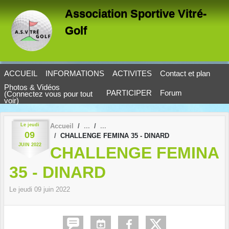
Panneau de gestion des cookies
Association Sportive Vitré-
Golf
ACCUEIL
INFORMATIONS
ACTIVITES
Contact et plan
Photos & Vidéos
PARTICIPER
Forum
(Connectez vous pour tout
voir)
Le
jeudi
Accueil
09
CHALLENGE FEMINA 35 - DINARD
JUIN
2022
CHALLENGE FEMINA
35 - DINARD
Le
jeudi
09
juin
2022