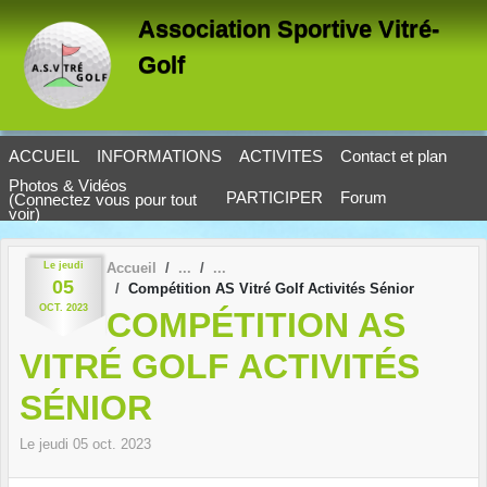
Panneau de gestion des cookies
Association Sportive Vitré-
Golf
ACCUEIL
INFORMATIONS
ACTIVITES
Contact et plan
Photos & Vidéos
PARTICIPER
Forum
(Connectez vous pour tout
voir)
Le
jeudi
Accueil
05
Compétition AS Vitré Golf Activités Sénior
OCT.
2023
COMPÉTITION AS
VITRÉ GOLF ACTIVITÉS
SÉNIOR
Le
jeudi
05
oct.
2023