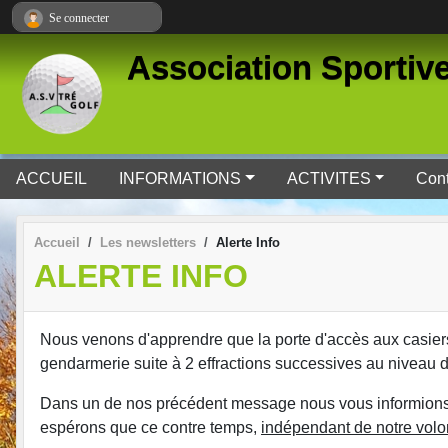
Panneau de gestion des cookies
Se connecter
Association Sportive
ACCUEIL
INFORMATIONS
ACTIVITES
Cont
Accueil
Les newsletters
Alerte Info
ALERTE INFO
Nous venons d'apprendre que la porte d'accès aux casiers
gendarmerie suite à 2 effractions successives au niveau d
Dans un de nos précédent message nous vous informions qu
espérons que ce contre temps,
indépendant de notre volo