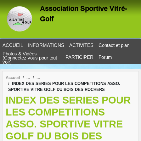
Panneau de gestion des cookies
Association Sportive Vitré-
Golf
ACCUEIL
INFORMATIONS
ACTIVITES
Contact et plan
Photos & Vidéos
PARTICIPER
Forum
(Connectez vous pour tout
voir)
Accueil
INDEX DES SERIES POUR LES COMPETITIONS ASSO.
SPORTIVE VITRE GOLF DU BOIS DES ROCHERS
INDEX DES SERIES POUR
LES COMPETITIONS
ASSO. SPORTIVE VITRE
GOLF DU BOIS DES